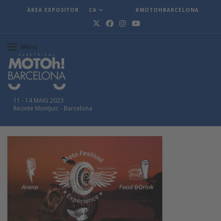
ÀREA EXPOSITOR
CA
#MOTOHBARCELONA
Menú
11
-
14 MAIG 2023
Recinte Montjuïc
-
Barcelona